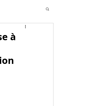
se à
ion