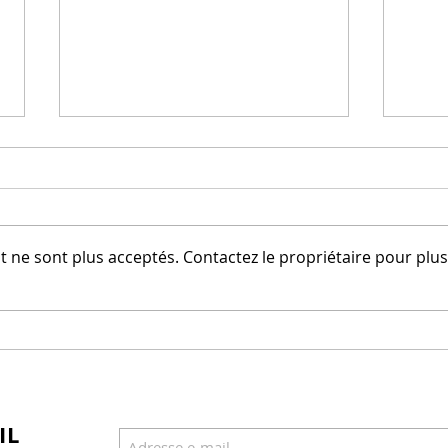
 ne sont plus acceptés. Contactez le propriétaire pour plus
FORUM MONDIAL POUR
Un o
LA PAIX
le 2
IL